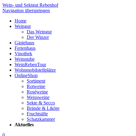
Wein- und Sektgut Rebenhof
Navigation überspringen
Home
Weingut
Das Weingut
Der Winzer
Gästehaus
Ferienhaus
Vinothek
Weinstube
WeinRebenTour
Wohnmobilstellplätze
OnlineShop
Sortiment
Rotweine
Roséweine
Weissweine
Sekte & Secco
Brände & Liköre
Fruchtsäfte
Schatzkammer
Aktuelles
0