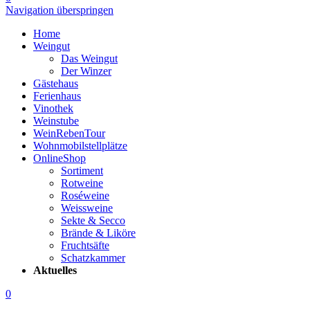
Navigation überspringen
Home
Weingut
Das Weingut
Der Winzer
Gästehaus
Ferienhaus
Vinothek
Weinstube
WeinRebenTour
Wohnmobilstellplätze
OnlineShop
Sortiment
Rotweine
Roséweine
Weissweine
Sekte & Secco
Brände & Liköre
Fruchtsäfte
Schatzkammer
Aktuelles
0