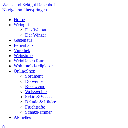
Wein- und Sektgut Rebenhof
Navigation überspringen
Home
Weingut
Das Weingut
Der Winzer
Gästehaus
Ferienhaus
Vinothek
Weinstube
WeinRebenTour
Wohnmobilstellplätze
OnlineShop
Sortiment
Rotweine
Roséweine
Weissweine
Sekte & Secco
Brände & Liköre
Fruchtsäfte
Schatzkammer
Aktuelles
0