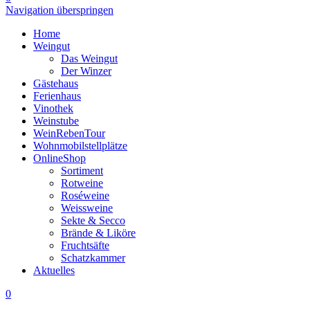
Navigation überspringen
Home
Weingut
Das Weingut
Der Winzer
Gästehaus
Ferienhaus
Vinothek
Weinstube
WeinRebenTour
Wohnmobilstellplätze
OnlineShop
Sortiment
Rotweine
Roséweine
Weissweine
Sekte & Secco
Brände & Liköre
Fruchtsäfte
Schatzkammer
Aktuelles
0