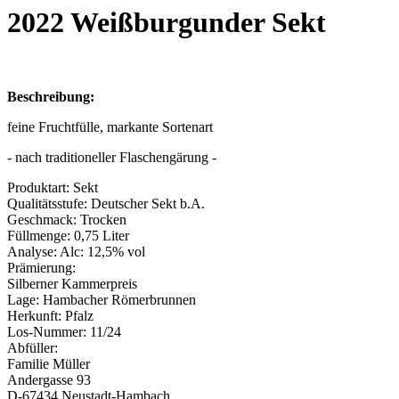
2022 Weißburgunder Sekt
Beschreibung:
feine Fruchtfülle, markante Sortenart
- nach traditioneller Flaschengärung -
Produktart:
Sekt
Qualitätsstufe:
Deutscher Sekt b.A.
Geschmack:
Trocken
Füllmenge:
0,75 Liter
Analyse:
Alc: 12,5% vol
Prämierung:
Silberner Kammerpreis
Lage:
Hambacher Römerbrunnen
Herkunft:
Pfalz
Los-Nummer:
11/24
Abfüller:
Familie Müller
Andergasse 93
D-67434 Neustadt-Hambach