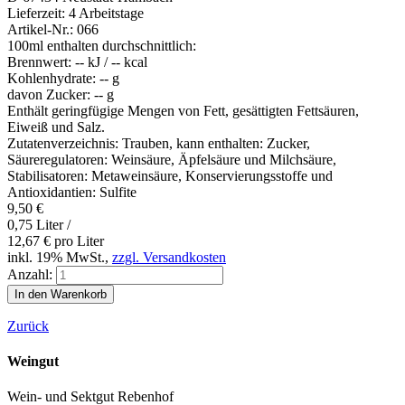
Lieferzeit:
4 Arbeitstage
Artikel-Nr.:
066
100ml enthalten durchschnittlich:
Brennwert:
-- kJ / -- kcal
Kohlenhydrate:
-- g
davon Zucker:
-- g
Enthält geringfügige Mengen von Fett, gesättigten Fettsäuren,
Eiweiß und Salz.
Zutatenverzeichnis: Trauben, kann enthalten: Zucker,
Säureregulatoren: Weinsäure, Äpfelsäure und Milchsäure,
Stabilisatoren: Metaweinsäure, Konservierungsstoffe und
Antioxidantien: Sulfite
9,50
€
0,75 Liter /
12,67
€
pro Liter
inkl. 19% MwSt.,
zzgl. Versandkosten
Anzahl:
Zurück
Weingut
Wein- und Sektgut Rebenhof